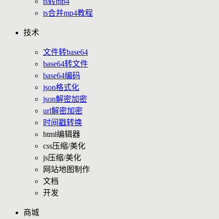
ts转mp4
ts合并mp4教程
技术
文件转base64
base64转文件
base64编码
json格式化
json解密加密
url解密加密
时间戳转换
html编辑器
css压缩/美化
js压缩/美化
网站地图制作
文档
开发
商城