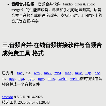
音频合并性能
：音频合并软件（audio joiner & audio
merger）的性能随设备，电脑和手机的配置越高，语音
合并与音频合成的速度越快，支持1小时、2小时以上的
音乐等音频拼接。
三.音频合并-在线音频拼接软件与音频合
成免费工具-格式
已支持：
flac
、fla、
wav
、
mp3
、
mp4
、
m4a
、
m4v
、
3gp
、
aac
、
aa、
ogg
、
oga
、
ogm
、
ogv
、
opus
、
weba
、
webm
格式视频或音
频合并成一个音频文件
easeido
8.5.8 © 2014-2026
技艺工具
2026-08-07 01:20:43