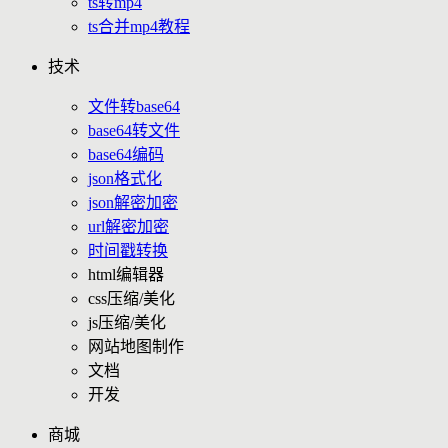
ts转mp4
ts合并mp4教程
技术
文件转base64
base64转文件
base64编码
json格式化
json解密加密
url解密加密
时间戳转换
html编辑器
css压缩/美化
js压缩/美化
网站地图制作
文档
开发
商城