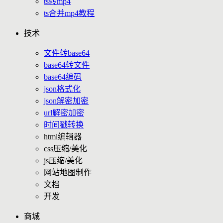
ts转mp4
ts合并mp4教程
技术
文件转base64
base64转文件
base64编码
json格式化
json解密加密
url解密加密
时间戳转换
html编辑器
css压缩/美化
js压缩/美化
网站地图制作
文档
开发
商城