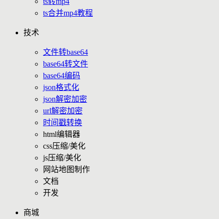
ts转mp4
ts合并mp4教程
技术
文件转base64
base64转文件
base64编码
json格式化
json解密加密
url解密加密
时间戳转换
html编辑器
css压缩/美化
js压缩/美化
网站地图制作
文档
开发
商城