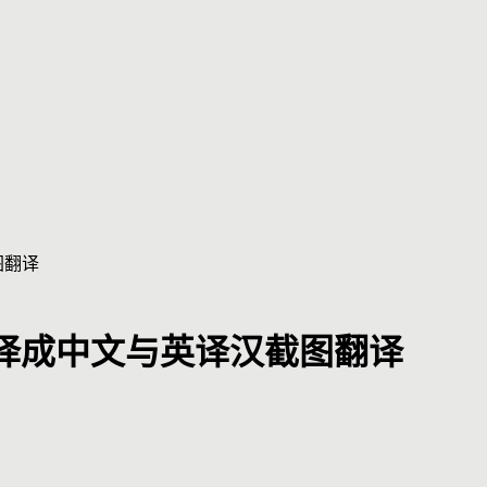
图翻译
译成中文与英译汉截图翻译