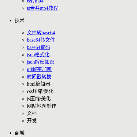
ts转mp4
ts合并mp4教程
技术
文件转base64
base64转文件
base64编码
json格式化
json解密加密
url解密加密
时间戳转换
html编辑器
css压缩/美化
js压缩/美化
网站地图制作
文档
开发
商城