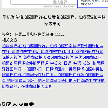
手机端
法语拍照翻译
器-在线俄语拍照翻译，
在线德语拍照翻
译
效果同上
签名： 在线工具和软件网站
11122
相关文章
拍照翻译-在线拍照翻译器，在线拍照识别翻译软件
翻译拍照
在线_翻译拍照在线版_翻译拍照在线使用
翻译拍照器-在线翻
译拍照软件_免费翻译拍照器
识图翻译软件-在线识图翻译器_
拍照识图翻译软件
拍照翻译_中英文_日语_韩语_英汉_拍照翻
译器
图片扫一扫翻译-扫一扫翻译图片，英汉翻译拍照中英
拍
照翻译在线-拍照翻译在线使用，拍照翻译在线版
拍照翻译网
页-拍照翻译网页版，拍照翻译网页使用
拍照翻译软件-在线拍
照翻译器，在线翻译拍照工具
收藏