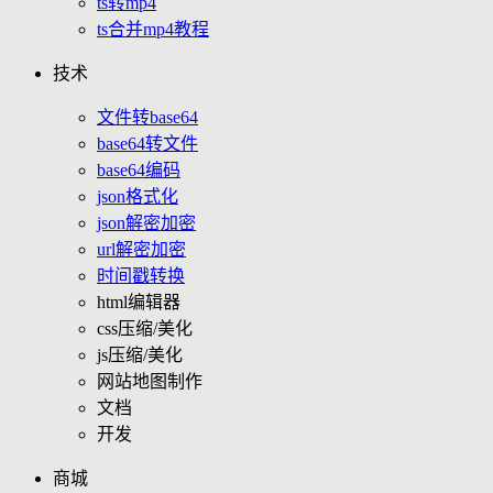
ts转mp4
ts合并mp4教程
技术
文件转base64
base64转文件
base64编码
json格式化
json解密加密
url解密加密
时间戳转换
html编辑器
css压缩/美化
js压缩/美化
网站地图制作
文档
开发
商城