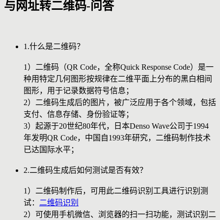
与网址转二维码-问答
1.什么是二维码？
1）二维码（QR Code，全称Quick Response Code）是一
种用特定几何图形按规律在二维平面上分布的黑白相间
图形，用于记录数据符号信息；
2）二维码生成后的图片，被广泛应用于各个领域，包括
支付、信息存储、身份验证等；
3）起源于20世纪80年代，日本Denso Wave公司于1994
年发明QR Code，中国自1993年研究，二维码制作技术
已达国际水平；
2.二维码生成后如何测试是否有效？
1）二维码制作后，可用此二维码识别工具进行识别测
试：
二维码识别
2）可使用手机微信、浏览器的扫一扫功能，测试识别二