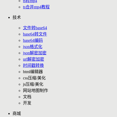
ts转mp4
ts合并mp4教程
技术
文件转base64
base64转文件
base64编码
json格式化
json解密加密
url解密加密
时间戳转换
html编辑器
css压缩/美化
js压缩/美化
网站地图制作
文档
开发
商城