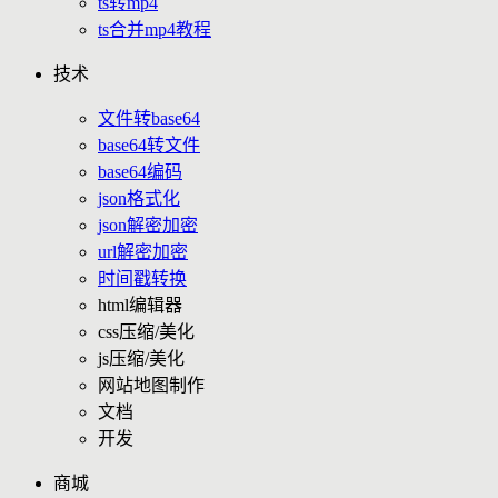
ts转mp4
ts合并mp4教程
技术
文件转base64
base64转文件
base64编码
json格式化
json解密加密
url解密加密
时间戳转换
html编辑器
css压缩/美化
js压缩/美化
网站地图制作
文档
开发
商城