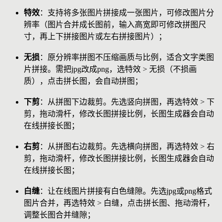
特效
：支持将多张图片拼接成一张图片，可修改图片分
辨率（图片合并成长图前，输入高宽即可修改拼图尺
寸，再上下拼接图片或左右拼接图片）；
无损
：原分辨率拼图不压缩画质与比例，适合文字类图
片拼接。需把jpg改成png，选特效 > 无损（不损画
质），点击拼长图，会自动拼图；
下剪
：从拼图下边裁剪。先选竖向拼图，再选特效 > 下
剪，拖动滑杆，修改长图拼接比例，长图生成器会自动
在线拼接长图；
右剪
：从拼图右边裁剪。先选横向拼图，再选特效 > 右
剪，拖动滑杆，修改长图拼接比例，长图生成器会自动
在线拼接长图；
白缝
：让在线图片拼接有白色缝隙。先选jpg或png格式
图片合并，再选特效 > 白缝，点击拼长图、拖动滑杆，
调整长图合并缝隙；