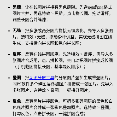
黑缝
：让在线图片拼接有黑色缝隙。先选jpg或png格式
图片合并，再选特效 > 黑缝，点击拼长图、拖动滑杆，
调整长图合并缝隙；
无缝
：把多张或两张图片拼接无缝虚化。先导入多张图
片，选特效 >无缝，拖动滑杆调整，实现无缝拼图在线
生成，支持横向拼长图和纵向拼长图；
反序
：反转在线拼图顺序。先选特效 > 反序，再导入多
张图片合成用，点击拼长图，会自动把图片拼接成长图
（手机截图拼接长图，基本是反顺序）；
叠图
：把
切图分层工具
的分层图片叠加生成重叠图片，
同PS软件多个碎图层叠加图片拼接成一张图片。先导入
多张图片，选特效 > 叠图，一键拼好图片；
反色
：反转照片拼接颜色。可把多张碎图层的黑色和白
色底片照片合并成一张彩色叠加照片。选特效 > 叠图，
打勾反色，点击拼长图，一键拼图合成；