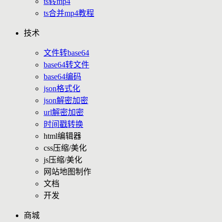
ts转mp4
ts合并mp4教程
技术
文件转base64
base64转文件
base64编码
json格式化
json解密加密
url解密加密
时间戳转换
html编辑器
css压缩/美化
js压缩/美化
网站地图制作
文档
开发
商城