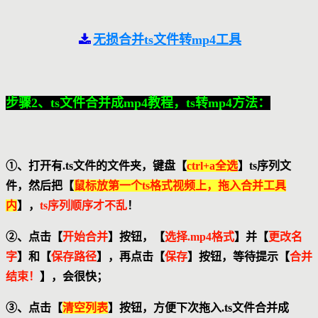
无损合并ts文件转mp4工具
步骤2、ts文件合并成mp4教程，ts转mp4方法：
①、打开有.ts文件的文件夹，键盘【
ctrl+a全选
】ts序列文
件，然后把【
鼠标放第一个ts格式视频上，拖入合并工具
内
】，
ts序列顺序才不乱
！
②、点击【
开始合并
】按钮，【
选择.mp4格式
】并【
更改名
字
】和【
保存路径
】，再点击【
保存
】按钮，等待提示【
合并
结束！
】，会很快；
③、点击【
清空列表
】按钮，方便下次拖入.ts文件合并成