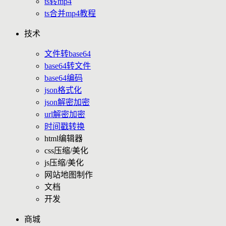
ts转mp4
ts合并mp4教程
技术
文件转base64
base64转文件
base64编码
json格式化
json解密加密
url解密加密
时间戳转换
html编辑器
css压缩/美化
js压缩/美化
网站地图制作
文档
开发
商城